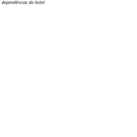
dependências do hotel.
MARTINS
Rua Jaci Laraia
PALACE
HOTEL
Pouso Alegre,
© 2022 - Martins Palace Hotel - Todos os d